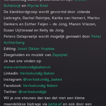
Schatorjé
en
Myrna Knol
De klankbordgroep wordt gevormd door Jolanda
Liebregts, Rachel Reintjes, Karika van Hemert, Marlou
Dankers en Esther Feijen – de Jong, Manon Vriezen,
Susan Uijttewaal en Kelly de Jong.
Peters Datapraatje wordt mogelijk gemaakt door
Peter
Achterberg
Editing:
Joost Dikker Hupkes
Zeegeluiden en muziek van
Zapsplat
Je kan ons vinden op:
www.verloskundigbaken.nl
Linkedin:
Verloskundig Baken
Instagram:
@verloskundig_baken
Facebook:
Verloskundig Baken
Twitter:
@verloskundigb
Wil je ons steunen dan kan dat met een kleine
maandelijkse bijdrage via
petje.af
en ook door een