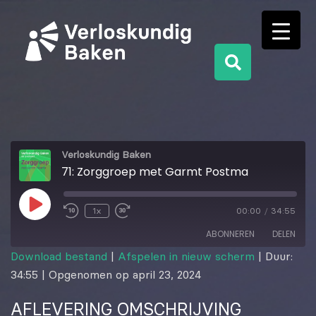
Verloskundig Baken
71: Zorggroep met Garmt Postma
1x
00:00
/
34:55
ABONNEREN
DELEN
Download bestand
|
Afspelen in nieuw scherm
|
Duur:
34:55
|
Opgenomen op april 23, 2024
DELEN
RSS FEED
AFLEVERING OMSCHRIJVING
LINK