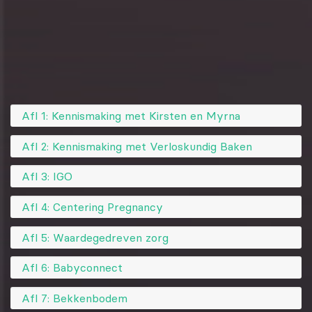
Afl 1: Kennismaking met Kirsten en Myrna
Afl 2: Kennismaking met Verloskundig Baken
Afl 3: IGO
Afl 4: Centering Pregnancy
Afl 5: Waardegedreven zorg
Afl 6: Babyconnect
Afl 7: Bekkenbodem