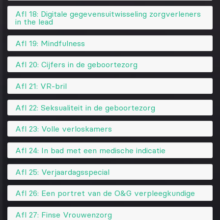
Afl 18: Digitale gegevensuitwisseling zorgverleners
in the lead
Afl 19: Mindfulness
Afl 20: Cijfers in de geboortezorg
Afl 21: VR-bril
Afl 22: Seksualiteit in de geboortezorg
Afl 23: Volle verloskamers
Afl 24: In bad met een medische indicatie
Afl 25: Verjaardagsspecial
Afl 26: Een portret van de O&G verpleegkundige
Afl 27: Finse Vrouwenzorg