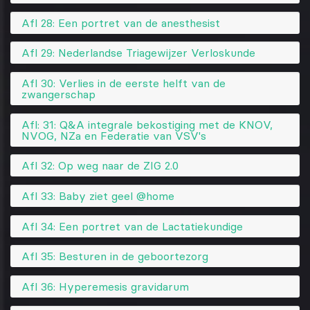
Afl 28: Een portret van de anesthesist
Afl 29: Nederlandse Triagewijzer Verloskunde
Afl 30: Verlies in de eerste helft van de
zwangerschap
Afl: 31: Q&A integrale bekostiging met de KNOV,
NVOG, NZa en Federatie van VSV's
Afl 32: Op weg naar de ZIG 2.0
Afl 33: Baby ziet geel @home
Afl 34: Een portret van de Lactatiekundige
Afl 35: Besturen in de geboortezorg
Afl 36: Hyperemesis gravidarum