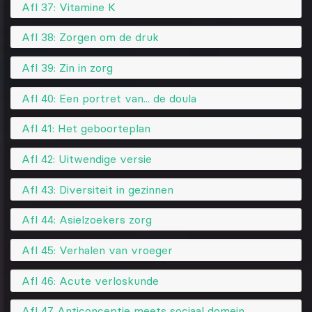
Afl 37: Vitamine K
Afl 38: Zorgen om de druk
Afl 39: Zin in zorg
Afl 40: Een portret van... de doula
Afl 41: Het geboorteplan
Afl 42: Uitwendige versie
Afl 43: Diversiteit in gezinnen
Afl 44: Asielzoekers zorg
Afl 45: Verhalen van vroeger
Afl 46: Acute verloskunde
Afl 47 Anticonceptie meets sociaal domein