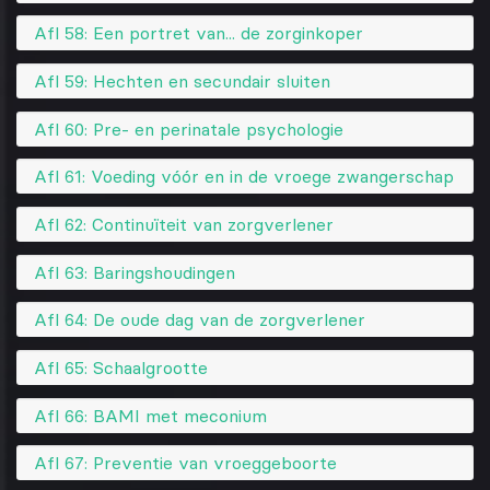
Afl 58: Een portret van... de zorginkoper
Afl 59: Hechten en secundair sluiten
Afl 60: Pre- en perinatale psychologie
Afl 61: Voeding vóór en in de vroege zwangerschap
Afl 62: Continuïteit van zorgverlener
Afl 63: Baringshoudingen
Afl 64: De oude dag van de zorgverlener
Afl 65: Schaalgrootte
Afl 66: BAMI met meconium
Afl 67: Preventie van vroeggeboorte