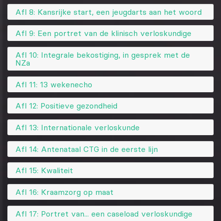
Afl 8: Kansrijke start, een jeugdarts aan het woord
Afl 9: Een portret van de klinisch verloskundige
Afl 10: Integrale bekostiging, in gesprek met de
NZa
Afl 11: 13 wekenecho
Afl 12: Positieve gezondheid
Afl 13: Internationale verloskunde
Afl 14: Antenataal CTG in de eerste lijn
Afl 15: Kwaliteit
Afl 16: Kraamzorg op maat
Afl 17: Portret van... een caseload verloskundige