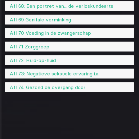
Afl 68: Een portret van... de verloskundearts
Afl 69 Genitale verminking
Afl 70 Voeding in de zwangerschap
Afl 71 Zorggroep
Afl 72: Huid-op-huid
Afl 73: Negatieve seksuele ervaring i.a.
Afl 74: Gezond de overgang door