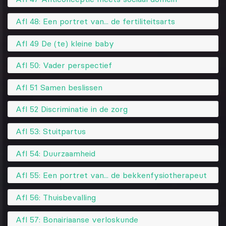
Afl 48: Een portret van... de fertiliteitsarts
Afl 49 De (te) kleine baby
Afl 50: Vader perspectief
Afl 51 Samen beslissen
Afl 52 Discriminatie in de zorg
Afl 53: Stuitpartus
Afl 54: Duurzaamheid
Afl 55: Een portret van... de bekkenfysiotherapeut
Afl 56: Thuisbevalling
Afl 57: Bonairiaanse verloskunde