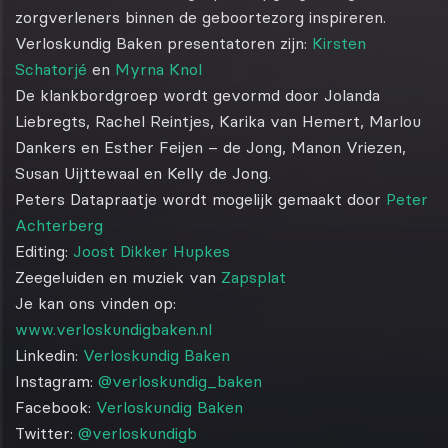
zorgverleners binnen de geboortezorg inspireren.
Verloskundig Baken presentatoren zijn:
Kirsten
Schatorjé
en
Myrna Knol
De klankbordgroep wordt gevormd door Jolanda
Liebregts, Rachel Reintjes, Karika van Hemert, Marlou
Dankers en Esther Feijen – de Jong, Manon Vriezen,
Susan Uijttewaal en Kelly de Jong.
Peters Datapraatje wordt mogelijk gemaakt door
Peter
Achterberg
Editing:
Joost Dikker Hupkes
Zeegeluiden en muziek van
Zapsplat
Je kan ons vinden op:
www.verloskundigbaken.nl
Linkedin:
Verloskundig Baken
Instagram:
@verloskundig_baken
Facebook:
Verloskundig Baken
Twitter:
@verloskundigb