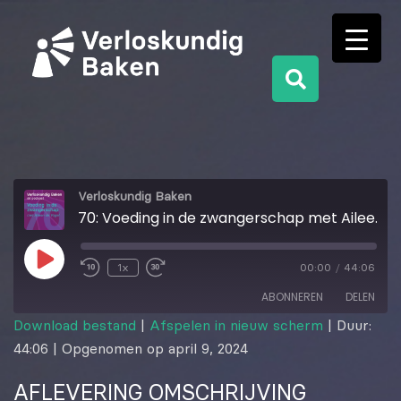
Verloskundig Baken
70: Voeding in de zwangerschap met Aileen de Vogel
1x
00:00
/
44:06
ABONNEREN
DELEN
Download bestand
|
Afspelen in nieuw scherm
|
Duur:
44:06
|
Opgenomen op april 9, 2024
DELEN
RSS FEED
AFLEVERING OMSCHRIJVING
LINK