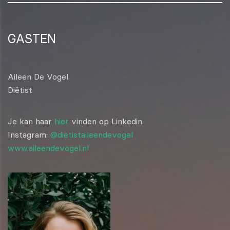
GASTEN
Aileen De Vogel
Diëtist
Je kan haar
hier
vinden op Linkedin.
Instagram:
@dietistaileendevogel
www.aileendevogel.nl