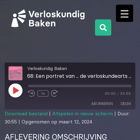
Verloskundig Baken
68: Een portret van ... de verloskundearts met Martje Martens en Bibi Kok
1x
00:00
/
30:55
ABONNEREN
DELEN
Download bestand
|
Afspelen in nieuw scherm
|
Duur:
30:55
|
Opgenomen op maart 12, 2024
DELEN
RSS FEED
AFLEVERING OMSCHRIJVING
LINK