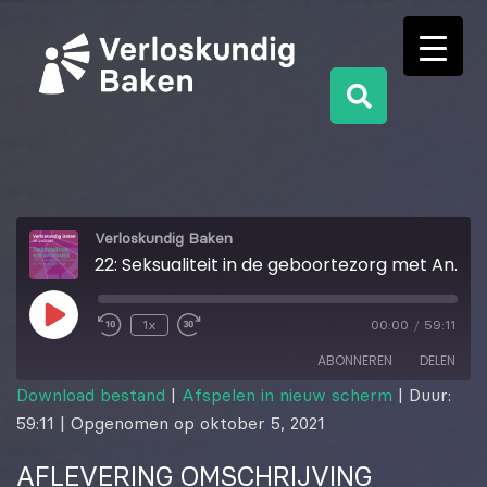
Verloskundig Baken
22: Seksualiteit in de geboortezorg met Anneke van Loevesijn en Meike van der Velde
1x
00:00
/
59:11
ABONNEREN
DELEN
Download bestand
|
Afspelen in nieuw scherm
|
Duur:
59:11
|
Opgenomen op oktober 5, 2021
DELEN
RSS FEED
AFLEVERING OMSCHRIJVING
LINK