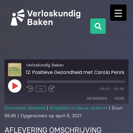
Verloskundig Baken
12: Positieve Gezondheid met Carola Penninx en Nelleke Gosker
1x
00:00
/
56:46
ABONNEREN
DELEN
Download bestand
|
Afspelen in nieuw scherm
|
Duur:
56:46
|
Opgenomen op april 6, 2021
DELEN
RSS FEED
AFLEVERING OMSCHRIJVING
LINK