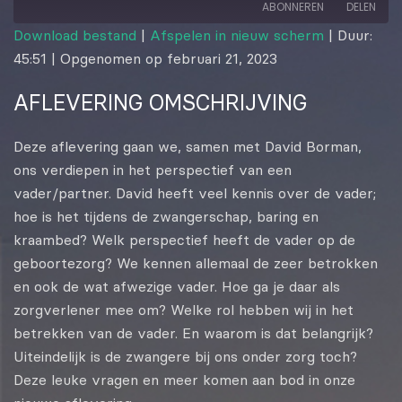
ABONNEREN
DELEN
Download bestand
|
Afspelen in nieuw scherm
|
Duur:
45:51
|
Opgenomen op februari 21, 2023
DELEN
RSS FEED
AFLEVERING OMSCHRIJVING
LINK
EMBED
Deze aflevering gaan we, samen met David Borman,
ons verdiepen in het perspectief van een
vader/partner. David heeft veel kennis over de vader;
hoe is het tijdens de zwangerschap, baring en
kraambed? Welk perspectief heeft de vader op de
geboortezorg? We kennen allemaal de zeer betrokken
en ook de wat afwezige vader. Hoe ga je daar als
zorgverlener mee om? Welke rol hebben wij in het
betrekken van de vader. En waarom is dat belangrijk?
Uiteindelijk is de zwangere bij ons onder zorg toch?
Deze leuke vragen en meer komen aan bod in onze