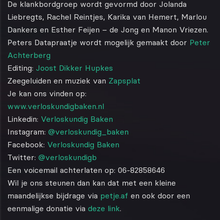
De klankbordgroep wordt gevormd door Jolanda
Liebregts, Rachel Reintjes, Karika van Hemert, Marlou
Dankers en Esther Feijen – de Jong en Manon Vriezen.
Peters Datapraatje wordt mogelijk gemaakt door
Peter
Achterberg
Editing:
Joost Dikker Hupkes
Zeegeluiden en muziek van
Zapsplat
Je kan ons vinden op:
www.verloskundigbaken.nl
Linkedin:
Verloskundig Baken
Instagram:
@verloskundig_baken
Facebook:
Verloskundig Baken
Twitter:
@verloskundigb
Een voicemail achterlaten op: 06-82858646
Wil je ons steunen dan kan dat met een kleine
maandelijkse bijdrage via
petje.af
en ook door een
eenmalige donatie via
deze link
.