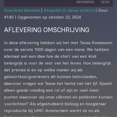
ABONNEREN
DELEN
Download bestand
|
Afspelen in nieuw scherm
|
Duur:
41:40
|
Opgenomen op oktober 22, 2024
DELEN
RSS FEED
AFLEVERING OMSCHRIJVING
LINK
EMBED
In deze aflevering hebben wij het met Tessa Roseboom
over de eerste 1000 dagen van een mens. We hebben
allemaal wel een idee hoe de start van een kind
belangrijk is voor de rest van het leven. Hoe belangrijk
dat precies is en op welke manier wij als
geboortezorgverleners dit kunnen beïnvloeden,
daarover vragen we Tessa het hemd van het lijf. Speelt
alleen goede voeding een rol of zijn er veel meer
punten waarover wij onze cliënten en patiënten kunnen
voorlichten? Als afgestudeerd bioloog en hoogleraar
reproductie bij UMC Amsterdam werkt ze nu als