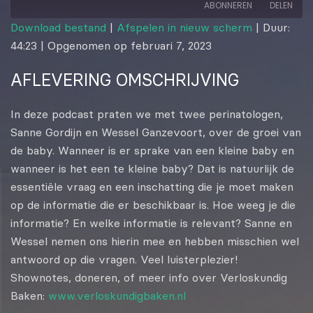
ABONNEREN
DELEN
Download bestand
|
Afspelen in nieuw scherm
|
Duur:
44:23
|
Opgenomen op februari 7, 2023
DELEN
RSS FEED
AFLEVERING OMSCHRIJVING
LINK
EMBED
In deze podcast praten we met twee perinatologen,
Sanne Gordijn en Wessel Ganzevoort, over de groei van
de baby. Wanneer is er sprake van een kleine baby en
wanneer is het een te kleine baby? Dat is natuurlijk de
essentiële vraag en een inschatting die je moet maken
op de informatie die er beschikbaar is. Hoe weeg je die
informatie? En welke informatie is relevant? Sanne en
Wessel nemen ons hierin mee en hebben misschien wel
antwoord op die vragen. Veel luisterplezier!
Shownotes, doneren, of meer info over Verloskundig
Baken:
www.verloskundigbaken.nl