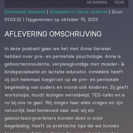
ABONNEREN
DELEN
Download bestand
|
Afspelen in nieuw scherm
|
Duur:
01:03:32
|
Opgenomen op oktober 10, 2023
DELEN
RSS FEED
AFLEVERING OMSCHRIJVING
LINK
EMBED
In deze podcast gaan we het met Anna Verwaal
hebben over pre- en perinatale psychologie. Anna is
geboorteconsulente, verpleegkundige met moeder- &
kindspecialisatie en lactatie-educator. Inmiddels heeft
zij zich helemaal toegerust op de pre- en perinatale
begeleiding van ouders en vooral ook kinderen. Zij geeft
workshops, houdt lezingen wereldwijd, TED-talks en is
nu bij ons te gast. Wij mogen haar alles vragen en zijn
natuurlijk heel benieuwd naar wat wij als
geboortezorgverleners kunnen doen in onze
begeleiding. Heeft ze praktische tips die we kunnen