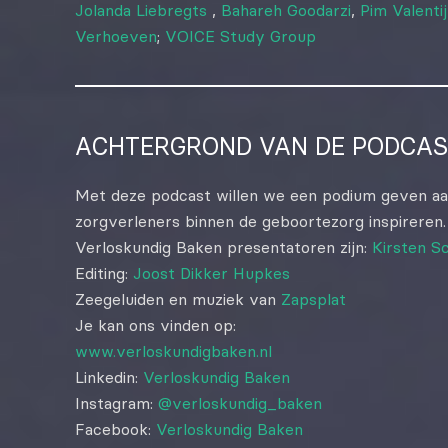
Jolanda Liebregts
,
Bahareh Goodarzi
,
Pim Valenti
Verhoeven
;
VOICE Study Group
ACHTERGROND VAN DE PODCAS
Met deze podcast willen we een podium geven a
zorgverleners binnen de geboortezorg inspireren.
Verloskundig Baken presentatoren zijn:
Kirsten S
Editing:
Joost Dikker Hupkes
Zeegeluiden en muziek van
Zapsplat
Je kan ons vinden op:
www.verloskundigbaken.nl
Linkedin:
Verloskundig Baken
Instagram:
@verloskundig_baken
Facebook:
Verloskundig Baken