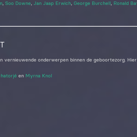
jn
,
Soo Downe
,
Jan Jaap Erwich
,
George Burchell
,
Ronald Ba
T
an vernieuwende onderwerpen binnen de geboortezorg. Hier
chatorjé
en
Myrna Knol