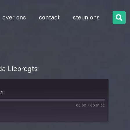
over ons
contact
steun ons
da Liebregts
ts
00:00
/
00:51:32