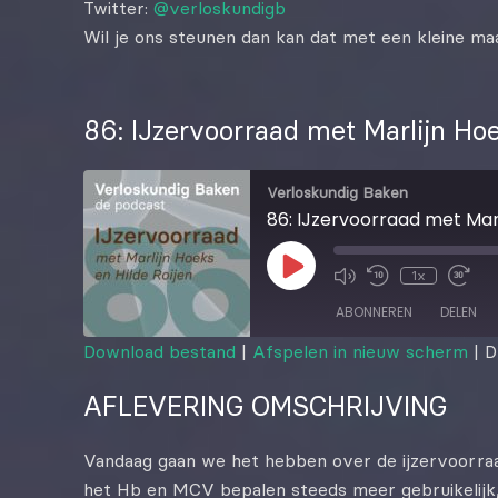
Twitter:
@verloskundigb
Wil je ons steunen dan kan dat met een kleine maa
86: IJzervoorraad met Marlijn Hoe
Verloskundig Baken
86: IJzervoorraad met Marl
1x
ABONNEREN
DELEN
Download bestand
|
Afspelen in nieuw scherm
|
D
DELEN
AFLEVERING OMSCHRIJVING
RSS FEED
LINK
Vandaag gaan we het hebben over de ijzervoorraad.
EMBED
het Hb en MCV bepalen steeds meer gebruikelijk,