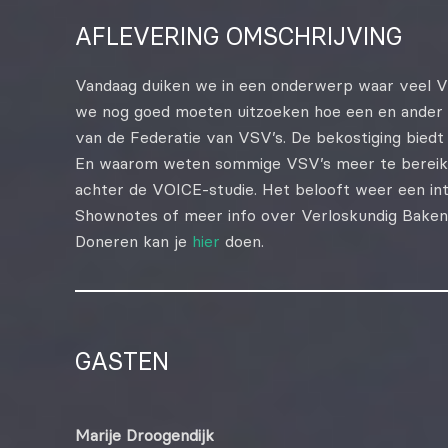
DELEN
AFLEVERING OMSCHRIJVING
RSS FEED
LINK
Vandaag duiken we in een onderwerp waar veel VS
EMBED
we nog goed moeten uitzoeken hoe een en ander in
van de Federatie van VSV’s. De bekostiging biedt
En waarom weten sommige VSV’s meer te bereike
achter de VOICE-studie. Het belooft weer een in
Shownotes of meer info over Verloskundig Baken
Doneren kan je
hier
doen.
GASTEN
Marije Droogendijk