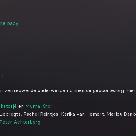
ine baby.
T
an vernieuwende onderwerpen binnen de geboortezorg. Hier
chatorjé
en
Myrna Knol
ebregts, Rachel Reintjes, Karika van Hemert, Marlou Danke
Peter Achterberg