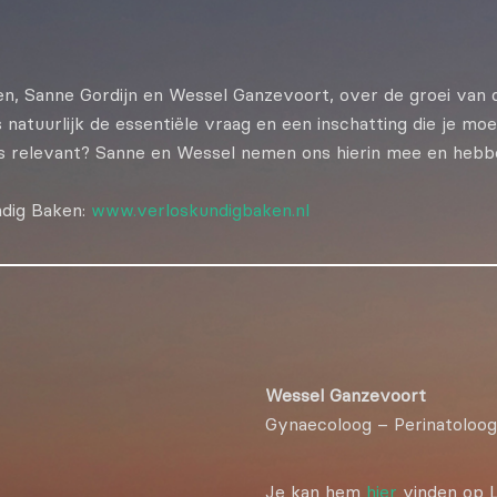
n, Sanne Gordijn en Wessel Ganzevoort, over de groei van d
natuurlijk de essentiële vraag en een inschatting die je moe
 is relevant? Sanne en Wessel nemen ons hierin mee en hebb
ndig Baken:
www.verloskundigbaken.nl
Wessel Ganzevoort
Gynaecoloog – Perinatoloog
Je kan hem
hier
vinden op L