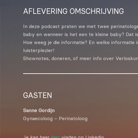
DELEN
AFLEVERING OMSCHRIJVING
RSS FEED
LINK
In deze podcast praten we met twee perinatologe
EMBED
baby en wanneer is het een te kleine baby? Dat is 
Hoe weeg je die informatie? En welke informatie
luisterplezier!
Shownotes, doneren, of meer info over Verlosku
GASTEN
Sanne Gordijn
Gynaecoloog – Perinatoloog
Je kan haar
hier
vinden op Linkedin.