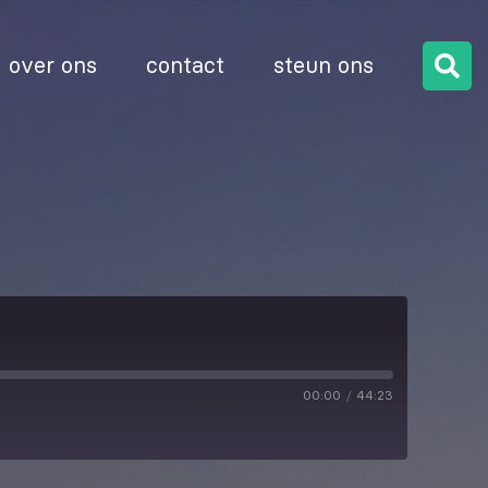
over ons
contact
steun ons
00:00
/
44:23