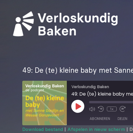
49: De (te) kleine baby met Sann
Verloskundig Baken
49: De (te) kleine baby m
1x
ABONNEREN
DELEN
Download bestand
|
Afspelen in nieuw scherm
|
D