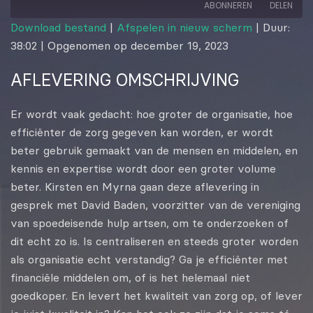
ABONNEREN
DELEN
Download bestand
|
Afspelen in nieuw scherm
|
Duur:
38:02
|
Opgenomen op december 19, 2023
DELEN
RSS FEED
AFLEVERING OMSCHRIJVING
LINK
EMBED
Er wordt vaak gedacht: hoe groter de organisatie, hoe
efficiënter de zorg gegeven kan worden, er wordt
beter gebruik gemaakt van de mensen en middelen, en
kennis en expertise wordt door een groter volume
beter. Kirsten en Myrna gaan deze aflevering in
gesprek met David Baden, voorzitter van de vereniging
van spoedeisende hulp artsen, om te onderzoeken of
dit echt zo is. Is centraliseren en steeds groter worden
als organisatie echt verstandig? Ga je efficiënter met
financiële middelen om, of is het helemaal niet
goedkoper. En levert het kwaliteit van zorg op, of lever