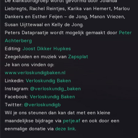
De klankbordgroep wordt gevormd door Jolanda
Liebregts, Rachel Reintjes, Karika van Hemert, Marlou
Dankers en Esther Feijen – de Jong, Manon Vriezen,
Susan Uijttewaal en Kelly de Jong.
Peters Datapraatje wordt mogelijk gemaakt door
Peter
Achterberg
Editing:
Joost Dikker Hupkes
Zeegeluiden en muziek van
Zapsplat
Je kan ons vinden op:
www.verloskundigbaken.nl
Linkedin:
Verloskundig Baken
Instagram:
@verloskundig_baken
Facebook:
Verloskundig Baken
Twitter:
@verloskundigb
Wil je ons steunen dan kan dat met een kleine
maandelijkse bijdrage via
petje.af
en ook door een
eenmalige donatie via
deze link
.