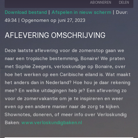
ABONNEREN
DELEN
Download bestand
|
Afspelen in nieuw scherm
|
Duur:
49:34
|
Opgenomen op juni 27, 2023
DELEN
RSS FEED
AFLEVERING OMSCHRIJVING
LINK
EMBED
Deze laatste aflevering voor de zomerstop gaan we
naar een tropische bestemming, Bonaire! We praten
met Sophie Zeegers, verloskundige op Bonaire, over
hoe het werken op een Caribische eiland is. Wat maakt
het anders dan in Nederland? Hoe hou je daar rekening
mee? En welke uitdagingen heb je? Een aflevering zo
voor de zomervakantie om je te inspireren en weer
even op een andere manier naar de zorg te kijken.
Shownotes, doneren, of meer info over Verloskundig
Baken:
www.verloskundigbaken.nl