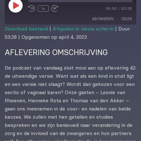
1x
00:00
/
53:28
ABONNEREN
DELEN
Download bestand
|
Afspelen in nieuw scherm
|
Duur:
53:28
|
Opgenomen op april 4, 2023
DELEN
RSS FEED
AFLEVERING OMSCHRIJVING
LINK
EMBED
De podcast van vandaag sluit mooi aan op aflevering 42:
de uitwendige versie. Want wat als een kind in stuit ligt
en een versie niet slaagt? Wordt dan gekozen voor een
sectio of vaginaal baren? Onze gasten – Leonie van
Rheenen, Hanneke Rota en Thomas van den Akker –
gaan ons meenemen in de voor- en nadelen van beide
keuzes. We zullen met hen getallen en studies
bespreken en we zijn benieuwd naar verandering in de
zorg en de invloed van de zwangeren en hun partners