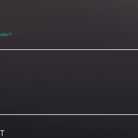
eder?
T