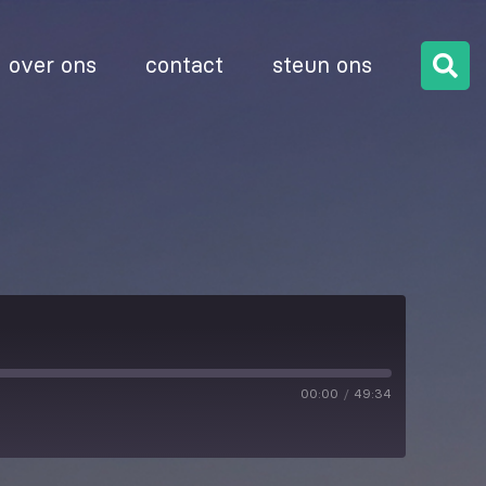
over ons
contact
steun ons
00:00
/
49:34