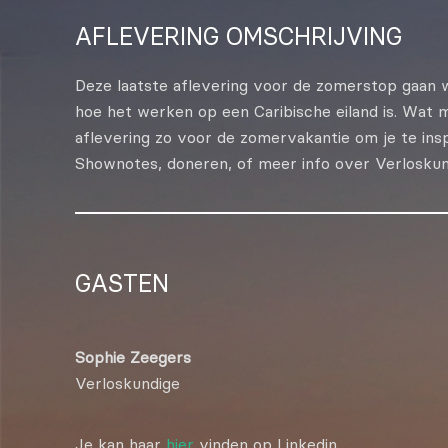
DELEN
AFLEVERING OMSCHRIJVING
RSS FEED
LINK
Deze laatste aflevering voor de zomerstop gaan 
EMBED
hoe het werken op een Caribische eiland is. Wat 
aflevering zo voor de zomervakantie om je te ins
Shownotes, doneren, of meer info over Verlosku
GASTEN
Sophie Zeegers
Verloskundige
Je kan haar
hier
vinden op Linkedin.