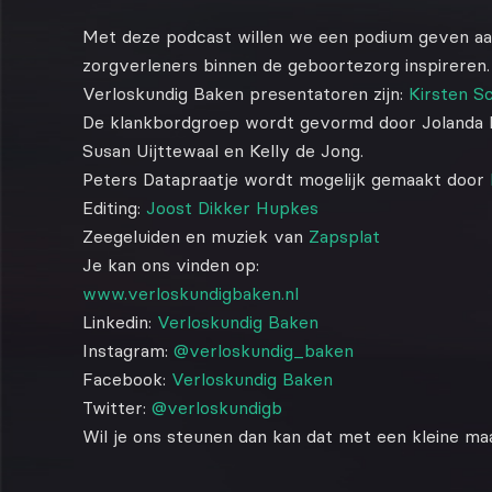
Met deze podcast willen we een podium geven a
zorgverleners binnen de geboortezorg inspireren.
Verloskundig Baken presentatoren zijn:
Kirsten S
De klankbordgroep wordt gevormd door Jolanda Li
Susan Uijttewaal en Kelly de Jong.
Peters Datapraatje wordt mogelijk gemaakt door
Editing:
Joost Dikker Hupkes
Zeegeluiden en muziek van
Zapsplat
Je kan ons vinden op:
www.verloskundigbaken.nl
Linkedin:
Verloskundig Baken
Instagram:
@verloskundig_baken
Facebook:
Verloskundig Baken
Twitter:
@verloskundigb
Wil je ons steunen dan kan dat met een kleine maa