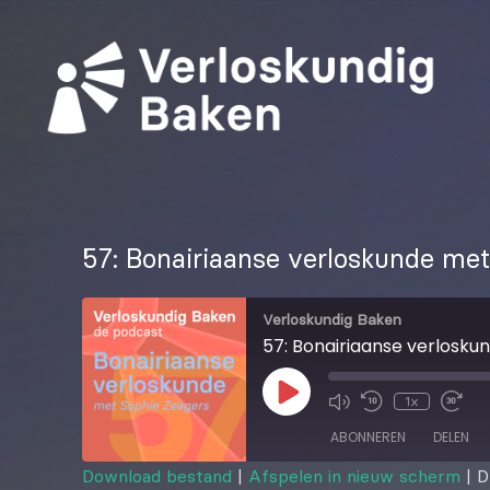
57: Bonairiaanse verloskunde me
Verloskundig Baken
57: Bonairiaanse verlosku
1x
ABONNEREN
DELEN
Download bestand
|
Afspelen in nieuw scherm
|
D