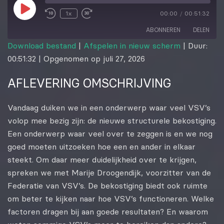
1x
00:00
/
00:51:32
ABONNEREN
DELEN
Download bestand
|
Afspelen in nieuw scherm
|
Duur:
00:51:32
|
Opgenomen op juli 27, 2026
DELEN
RSS FEED
AFLEVERING OMSCHRIJVING
LINK
EMBED
Vandaag duiken we in een onderwerp waar veel VSV’s
volop mee bezig zijn: de nieuwe structurele bekostiging.
Een onderwerp waar veel over te zeggen is en we nog
goed moeten uitzoeken hoe een en ander in elkaar
steekt. Om daar meer duidelijkheid over te krijgen,
spreken we met Marije Droogendijk, voorzitter van de
Federatie van VSV’s. De bekostiging biedt ook ruimte
om beter te kijken naar hoe VSV’s functioneren. Welke
factoren dragen bij aan goede resultaten? En waarom